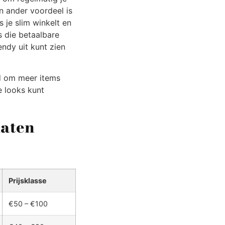
n ander voordeel is
 je slim winkelt en
s die betaalbare
endy uit kunt zien
d om meer items
e looks kunt
maten
Prijsklasse
€50 – €100