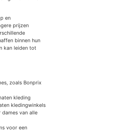
op en
gere prijzen
rschillende
affen binnen hun
n kan leiden tot
mes, zoals Bonprix
maten kleding
aten kledingwinkels
 dames van alle
ms voor een