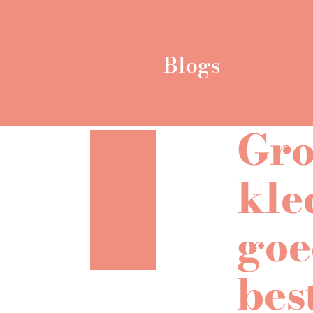
Blogs
Gro
kle
goe
bes