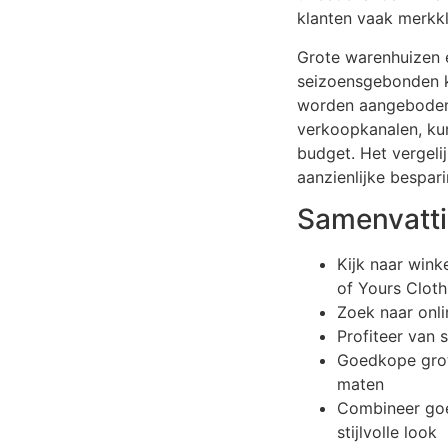
klanten vaak merkkl
Grote warenhuizen e
seizoensgebonden ko
worden aangeboden.
verkoopkanalen, ku
budget. Het vergeli
aanzienlijke bespar
Samenvatt
Kijk naar wink
of Yours Cloth
Zoek naar onli
Profiteer van 
Goedkope grot
maten
Combineer goe
stijlvolle look