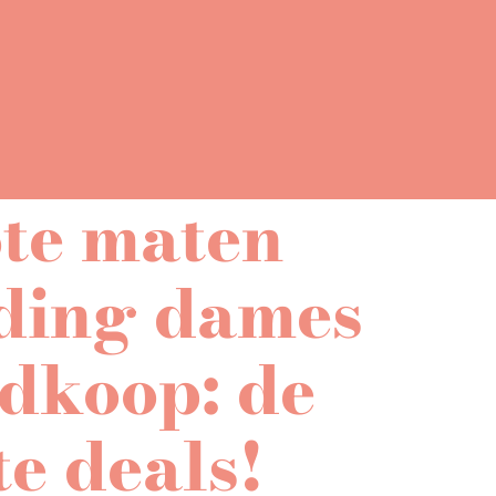
te maten
ding dames
dkoop: de
te deals!