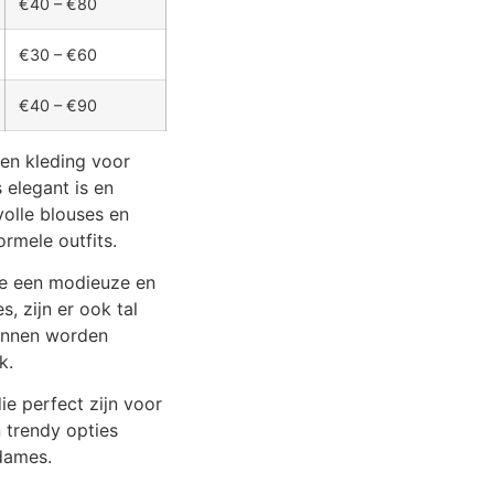
€40 – €80
€30 – €60
€40 – €90
ten kleding voor
 elegant is en
volle blouses en
ormele outfits.
die een modieuze en
, zijn er ook tal
kunnen worden
k.
ie perfect zijn voor
n trendy opties
 dames.