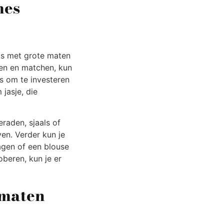
mes
ts met grote maten
xen en matchen, kun
is om te investeren
 jasje, die
eraden, sjaals of
en. Verder kun je
agen of een blouse
oberen, kun je er
 maten